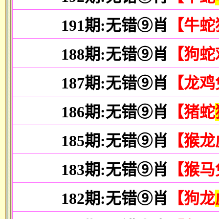
191期:无错⑨肖
【牛蛇
188期:无错⑨肖
【狗蛇
187期:无错⑨肖
【龙鸡
186期:无错⑨肖
【猪蛇
185期:无错⑨肖
【猴龙
183期:无错⑨肖
【猴马
182期:无错⑨肖
【狗龙