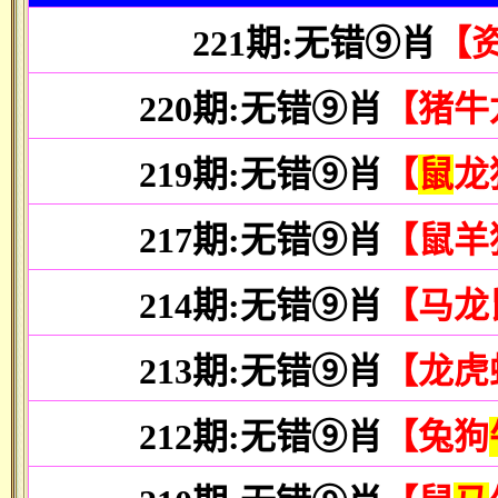
221期:无错⑨肖
【
220期:无错⑨肖
【猪牛
219期:无错⑨肖
【
鼠
龙
217期:无错⑨肖
【鼠羊
214期:无错⑨肖
【马龙
213期:无错⑨肖
【龙虎
212期:无错⑨肖
【兔狗