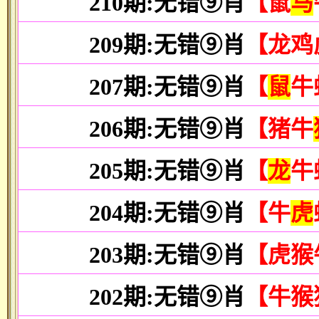
210期:无错⑨肖
【鼠
马
209期:无错⑨肖
【龙鸡
207期:无错⑨肖
【
鼠
牛
206期:无错⑨肖
【猪牛
205期:无错⑨肖
【
龙
牛
204期:无错⑨肖
【牛
虎
203期:无错⑨肖
【虎猴
202期:无错⑨肖
【牛猴