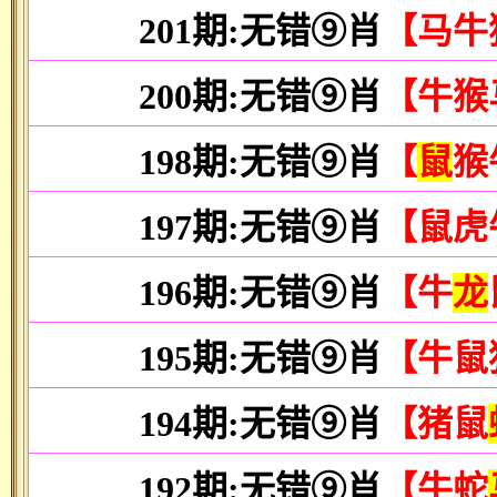
201期:无错⑨肖
【马牛
200期:无错⑨肖
【牛猴
198期:无错⑨肖
【
鼠
猴
197期:无错⑨肖
【鼠虎
196期:无错⑨肖
【牛
龙
195期:无错⑨肖
【牛鼠
194期:无错⑨肖
【猪鼠
192期:无错⑨肖
【牛蛇