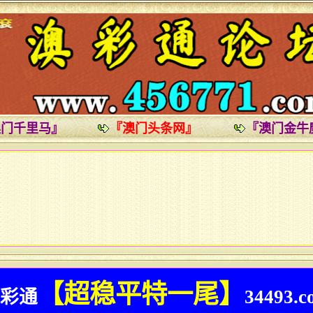
澳门千里马』
『澳门头条网』
『澳门金牛
【超稳平特一尾】
彩通
34493.c