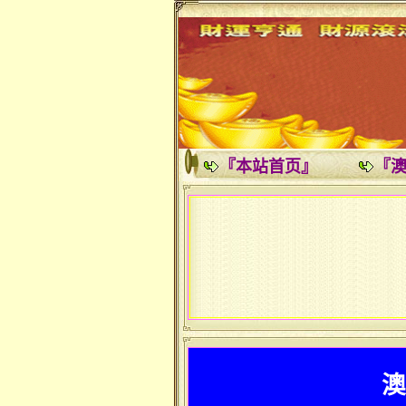
『本站首页』
『
澳