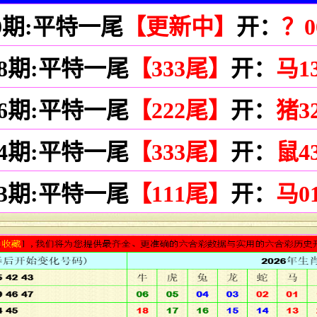
19期:平特一尾
【更新中】
开：
？0
18期:平特一尾
【333尾】
开：
马1
16期:平特一尾
【222尾】
开：
猪3
14期:平特一尾
【333尾】
开：
鼠4
13期:平特一尾
【111尾】
开：
马0