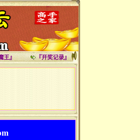
魔王』
『开奖记录』
om