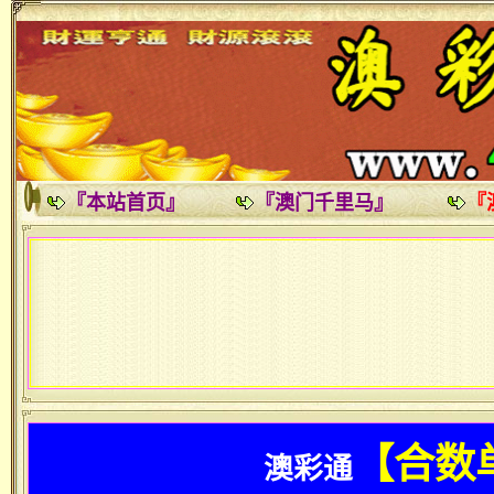
『本站首页』
『澳门千里马』
『
【合数
澳彩通