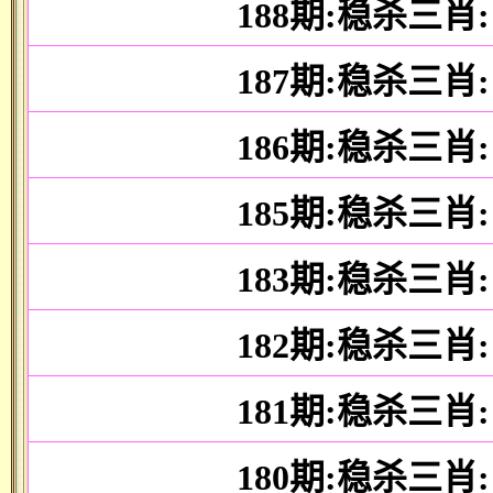
188期:稳杀三肖:
187期:稳杀三肖:
186期:稳杀三肖:
185期:稳杀三肖:
183期:稳杀三肖:
182期:稳杀三肖:
181期:稳杀三肖:
180期:稳杀三肖: