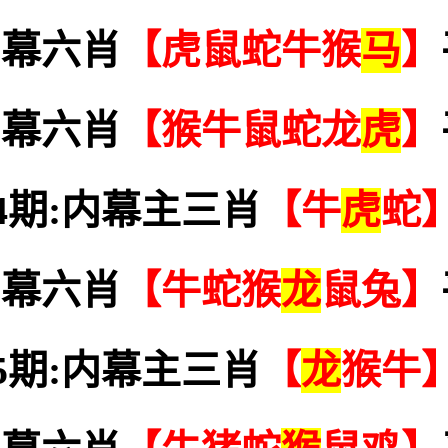
内幕六肖
【虎鼠蛇牛猴
马
】
内幕六肖
【猴牛鼠蛇龙
虎
】
04期:内幕主三肖
【牛
虎
蛇
内幕六肖
【牛蛇猴
龙
鼠兔】
05期:内幕主三肖
【
龙
猴牛