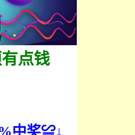
须有点钱
0%中奖≌↓