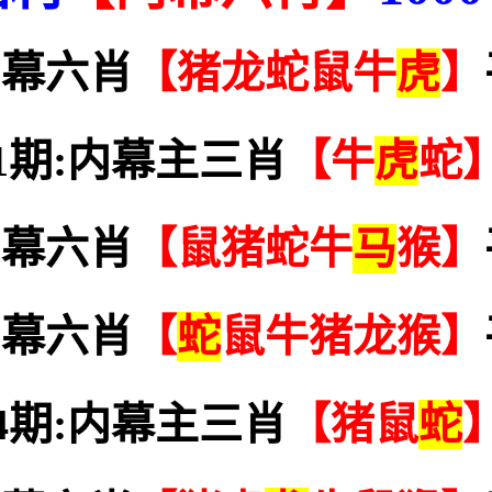
内幕六肖
【猪龙蛇鼠牛
虎
】
91期:内幕主三肖
【牛
虎
蛇
内幕六肖
【鼠猪蛇牛
马
猴】
内幕六肖
【
蛇
鼠牛猪龙猴】
94期:内幕主三肖
【猪鼠
蛇