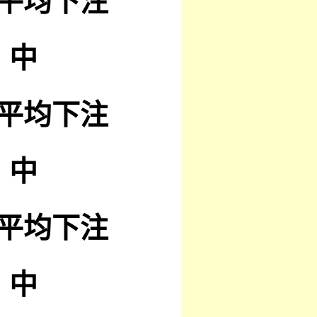
平均下注
】
中
平均下注
】
中
平均下注
】
中