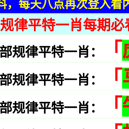
料，每天八点再次登入看
规律平特一肖每期必
「
-内部规律平特一肖：
「
-内部规律平特一肖：
「
-内部规律平特一肖：